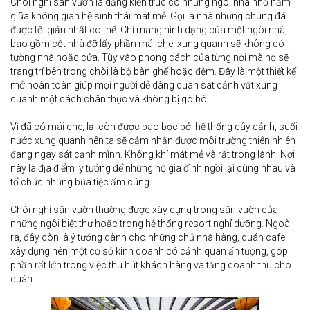
Chòi nghỉ sân vườn là dạng kiến trúc có những ngôi nhà nhỏ nằm
giữa không gian hệ sinh thái mát mẻ. Gọi là nhà nhưng chúng đã
được tối giản nhất có thể. Chỉ mang hình dạng của một ngôi nhà,
bao gồm cột nhà đỡ lấy phần mái che, xung quanh sẽ không có
tường nhà hoặc cửa. Tùy vào phong cách của từng nơi mà họ sẽ
trang trí bên trong chòi là bộ bàn ghế hoặc đệm. Đây là một thiết kế
mở hoàn toàn giúp mọi người dễ dàng quan sát cảnh vật xung
quanh một cách chân thực và không bị gò bó.
Vì đã có mái che, lại còn được bao bọc bởi hệ thống cây cảnh, suối
nước xung quanh nên ta sẽ cảm nhận được môi trường thiên nhiên
đang ngay sát cạnh mình. Không khí mát mẻ và rất trong lành. Nơi
này là địa điểm lý tưởng để những hộ gia đình ngồi lại cùng nhau và
tổ chức những bữa tiệc ấm cúng.
Chòi nghỉ sân vườn thường được xây dựng trong sân vườn của
những ngôi biệt thự hoặc trong hệ thống resort nghỉ dưỡng. Ngoài
ra, đây còn là ý tưởng dành cho những chủ nhà hàng, quán cafe
xây dựng nên một cơ sở kinh doanh có cảnh quan ấn tượng, góp
phần rất lớn trong việc thu hút khách hàng và tăng doanh thu cho
quán.