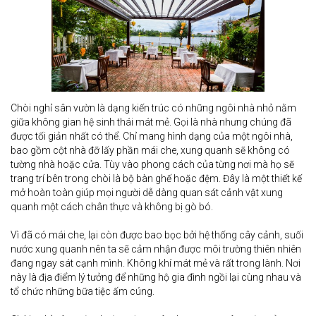
Chòi nghỉ sân vườn là dạng kiến trúc có những ngôi nhà nhỏ nằm
giữa không gian hệ sinh thái mát mẻ. Gọi là nhà nhưng chúng đã
được tối giản nhất có thể. Chỉ mang hình dạng của một ngôi nhà,
bao gồm cột nhà đỡ lấy phần mái che, xung quanh sẽ không có
tường nhà hoặc cửa. Tùy vào phong cách của từng nơi mà họ sẽ
trang trí bên trong chòi là bộ bàn ghế hoặc đệm. Đây là một thiết kế
mở hoàn toàn giúp mọi người dễ dàng quan sát cảnh vật xung
quanh một cách chân thực và không bị gò bó.
Vì đã có mái che, lại còn được bao bọc bởi hệ thống cây cảnh, suối
nước xung quanh nên ta sẽ cảm nhận được môi trường thiên nhiên
đang ngay sát cạnh mình. Không khí mát mẻ và rất trong lành. Nơi
này là địa điểm lý tưởng để những hộ gia đình ngồi lại cùng nhau và
tổ chức những bữa tiệc ấm cúng.