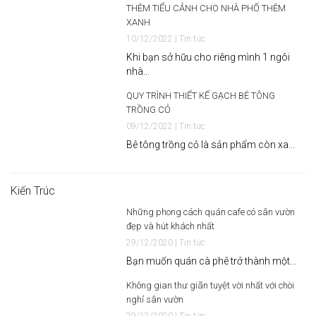
THÊM TIỂU CẢNH CHO NHÀ PHỐ THÊM
XANH
10/12/2022 | Tin tức
Khi bạn sở hữu cho riêng mình 1 ngôi
nhà...
QUY TRÌNH THIẾT KẾ GẠCH BÊ TÔNG
TRỒNG CỎ
09/12/2022 | Tin tức
Bê tông trồng cỏ là sản phẩm còn xa...
Kiến Trúc
Những phong cách quán cafe có sân vườn
đẹp và hút khách nhất
29/12/2020 | Tin tức
Bạn muốn quán cà phê trở thành một...
Không gian thư giãn tuyệt vời nhất với chòi
nghỉ sân vườn