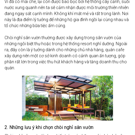
Vì đã có mái che, lại còn được bao bọc bởi hệ thống cây cảnh, suối
nước xung quanh nên ta sẽ cảm nhận được môi trường thiên nhiên
đang ngay sát cạnh mình. Không khí mát mẻ và rất trong lành. Nơi
này là địa điểm lý tưởng để những hộ gia đình ngồi lại cùng nhau và
tổ chức những bữa tiệc ấm cúng.
Chòi nghỉ sân vườn thường được xây dựng trong sân vườn của
những ngôi biệt thự hoặc trong hệ thống resort nghỉ dưỡng. Ngoài
ra, đây còn là ý tưởng dành cho những chủ nhà hàng, quán cafe
xây dựng nên một cơ sở kinh doanh có cảnh quan ấn tượng, góp
phần rất lớn trong việc thu hút khách hàng và tăng doanh thu cho
quán.
2. Những lưu ý khi chọn chòi nghỉ sân vườn