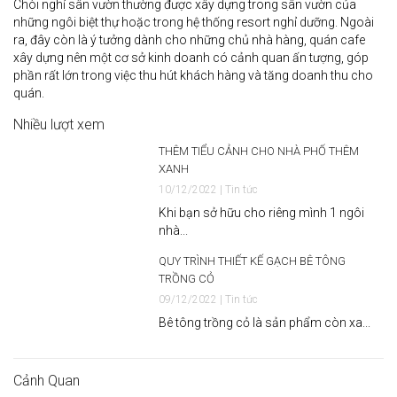
Chòi nghỉ sân vườn thường được xây dựng trong sân vườn của
những ngôi biệt thự hoặc trong hệ thống resort nghỉ dưỡng. Ngoài
ra, đây còn là ý tưởng dành cho những chủ nhà hàng, quán cafe
xây dựng nên một cơ sở kinh doanh có cảnh quan ấn tượng, góp
phần rất lớn trong việc thu hút khách hàng và tăng doanh thu cho
quán.
Nhiều lượt xem
THÊM TIỂU CẢNH CHO NHÀ PHỐ THÊM
XANH
10/12/2022 | Tin tức
Khi bạn sở hữu cho riêng mình 1 ngôi
nhà...
QUY TRÌNH THIẾT KẾ GẠCH BÊ TÔNG
TRỒNG CỎ
09/12/2022 | Tin tức
Bê tông trồng cỏ là sản phẩm còn xa...
Cảnh Quan