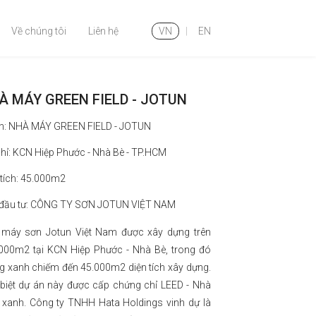
Về chúng tôi
Liên hệ
VN
|
EN
À MÁY GREEN FIELD - JOTUN
n: NHÀ MÁY GREEN FIELD - JOTUN
chỉ: KCN Hiệp Phước - Nhà Bè - TP.HCM
 tích: 45.000m2
đầu tư: CÔNG TY SƠN JOTUN VIỆT NAM
máy sơn Jotun Việt Nam được xây dựng trên
000m2 tại KCN Hiệp Phước - Nhà Bè, trong đó
 xanh chiếm đến 45.000m2 diện tích xây dựng.
biệt dự án này được cấp chứng chỉ LEED - Nhà
xanh. Công ty TNHH Hata Holdings vinh dự là