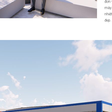
đơn 
máy.
nhiệ
đẹp.