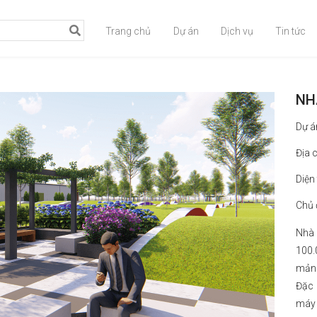
Trang chủ
Dự án
Dịch vụ
Tin tức
NH
Dự á
Địa 
Diện
Chủ 
Nhà 
100.
mảng
Đặc 
máy 