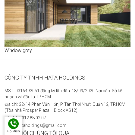
Window grey
CÔNG TY TNHH HATA HOLDINGS
MST: 0316492051 đăng ký lần đầu: 18/09/2020 Nơi cấp: Sở kế
hoạch và đầu tư TP.HCM
Địa chỉ: 22/14 Phan Văn Hớn, P. Tân Thới Nhất, Quận 12, TP.HCM
(Tòa nhà Prosper Plaza – Block AS12)
Liên hệ: 0912.88.02.07
Email: hataholdings@gmail.com
Gọi điện
THEO DÕI CHÚNG TÔI QUA: