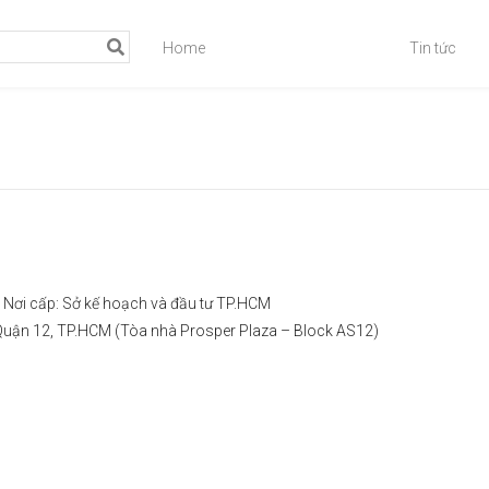
Home
Tin tức
Nơi cấp: Sở kế hoạch và đầu tư TP.HCM
, Quận 12, TP.HCM (Tòa nhà Prosper Plaza – Block AS12)